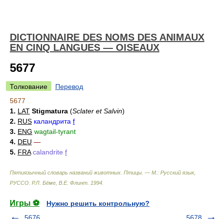
DICTIONNAIRE DES NOMS DES ANIMAUX
EN CINQ LANGUES — OISEAUX
5677
Толкование
Перевод
5677
1.
LAT
Stigmatura
(
Sclater et Salvin
)
2.
RUS
каландрита
f
3.
ENG
wagtail-tyrant
4.
DEU
—
5.
FRA
calandrite
f
Пятиязычный словарь названий животных. Птицы. — М.: Русский язык,
РУССО
.
Р.Л. Бёме, В.Е. Флинт
.
1994
.
Игры ⚽
Нужно решить контрольную?
5676
5678