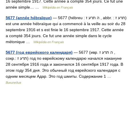
16 septembre 1917. Cette année a compté 354 jours. Ce fut une
année simple… …
Wikipédia en Français
5677 (année hébraïque)
— 5677 (hébreu : ה תרע ז , abbr. : תרע ז)
est une année hébraïque qui a commencé à la veille au soir du 28
septembre 1916 et s est finie le 16 septembre 1917. Cette année
a compté 354 jours. Ce fut une année simple dans le cycle
métonique …
Wikipédia en Français
5677 (год еврейского календаря)
— 5677 (ивр. ה תרע ז ,
сокр.: תרע ז‎) год по еврейскому календарю начался накануне
28 сентября 1916 года и закончился 16 сентября 1917 года. В
этом году 354 дня. Это обычный год еврейского календаря с
одним месяцем Адар. Это год шмиты. Содержание 1 …
Википедия