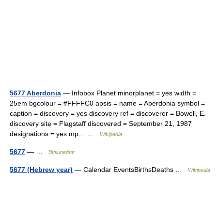
5677 Aberdonia
— Infobox Planet minorplanet = yes width =
25em bgcolour = #FFFFC0 apsis = name = Aberdonia symbol =
caption = discovery = yes discovery ref = discoverer = Bowell, E.
discovery site = Flagstaff discovered = September 21, 1987
designations = yes mp… …
Wikipedia
5677
— …
Википедия
5677 (Hebrew year)
— Calendar EventsBirthsDeaths …
Wikipedia