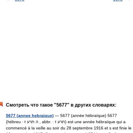
Смотреть что такое "5677" в других словарях:
5677 (annee hebraique)
— 5677 (année hébraïque) 5677
(hébreu : ה תרע ז , abbr. : תרע ז) est une année hébraïque qui a
commencé à la veille au soir du 28 septembre 1916 et s est finie le