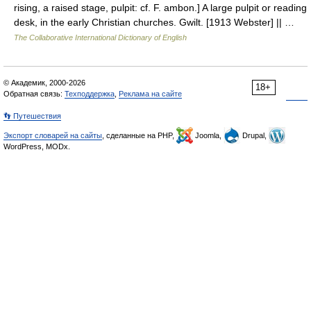
rising, a raised stage, pulpit: cf. F. ambon.] A large pulpit or reading
desk, in the early Christian churches. Gwilt. [1913 Webster] || …
The Collaborative International Dictionary of English
© Академик, 2000-2026
18+
Обратная связь:
Техподдержка
,
Реклама на сайте
👣 Путешествия
Экспорт словарей на сайты
, сделанные на PHP,
Joomla,
Drupal,
WordPress, MODx.